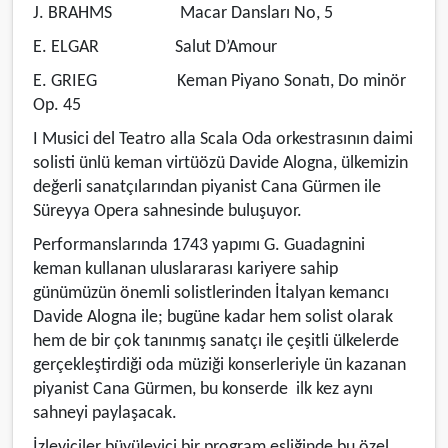
J. BRAHMS Macar Dansları No, 5
E. ELGAR Salut D’Amour
E. GRIEG Keman Piyano Sonatı, Do minör
Op. 45
I Musici del Teatro alla Scala Oda orkestrasının daimi
solisti ünlü keman virtüözü Davide Alogna, ülkemizin
değerli sanatçılarından piyanist Cana Gürmen ile
Süreyya Opera sahnesinde buluşuyor.
Performanslarında 1743 yapımı G. Guadagnini
keman kullanan uluslararası kariyere sahip
günümüzün önemli solistlerinden İtalyan kemancı
Davide Alogna ile; bugüne kadar hem solist olarak
hem de bir çok tanınmış sanatçı ile çeşitli ülkelerde
gerçekleştirdiği oda müziği konserleriyle ün kazanan
piyanist Cana Gürmen, bu konserde ilk kez aynı
sahneyi paylaşacak.
İzleyiciler büyüleyici bir program eşliğinde bu özel